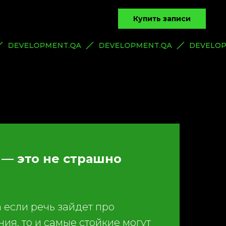
Купить записи
DEVELOPMENT.QA
DEVELOPMENT.QA
DEVELO
 — это не страшно
а если речь зайдет про
ия, то и самые стойкие могут