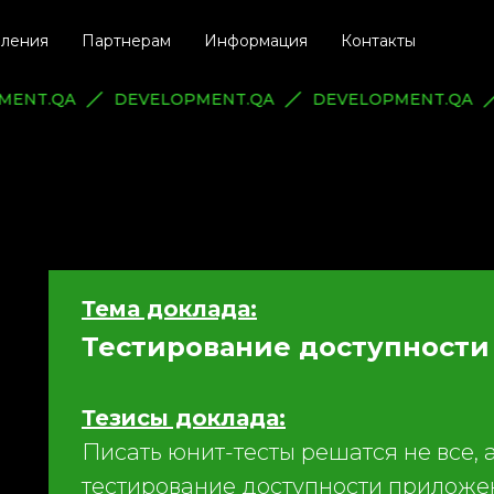
ления
Партнерам
Информация
Контакты
PMENT.QA
DEVELOPMENT.QA
DEVELOPMENT.QA
Тема доклада:
Тестирование доступности
Тезисы доклада:
Писать юнит-тесты решатся не все, 
тестирование доступности приложен