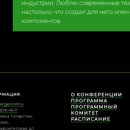
индустрии. Люблю современные техн
настолько, что создал для него опе
компонентов.
РМАЦИЯ
О КОНФЕРЕНЦИИ
ПРОГРАММА
ergeconf.ru
ПРОГРАММНЫЙ
836-46-11
КОМИТЕТ
лика Татарстан,
РАСПИСАНИЕ
лис,
верситетская, д.1