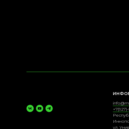
ИНФО
info@m
+7(927)-
Респуб
Иннопо
ул. Уни