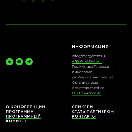
ИНФОРМАЦИЯ
info@mergeconf.ru
+7(927)-836-46-11
Республика Татарстан,
Иннополис,
ул. Университетская, д.1
Организаторы
Агентство Eventice
ОЭЗ Иннополис
О КОНФЕРЕНЦИИ
СПИКЕРЫ
ПРОГРАММА
СТАТЬ ПАРТНЕРОМ
ПРОГРАММНЫЙ
КОНТАКТЫ
КОМИТЕТ
РАСПИСАНИЕ