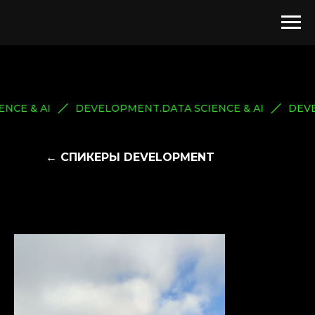
ENCE & AI
DEVELOPMENT.DATA SCIENCE & AI
DEV
← СПИКЕРЫ DEVELOPMENT